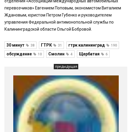
отделения «Ассоциации международных автомобильных
перевозчиков» Евгением Поповым, экономистом Виталием
Ждановым, юристом Петром Губенко и руководителем
управления Федеральной антимонопольной службы по
Калининградской области Ольгой Бобровой.
30 минут
ГТРК
гтрк калининград
38
31
190
обсуждение
Смолин
Щербатая
10
4
6
предыдущая