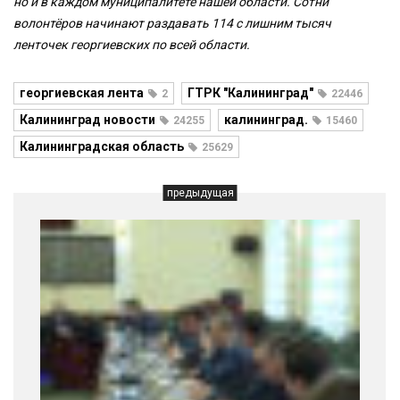
но и в каждом муниципалитете нашей области. Сотни
волонтёров начинают раздавать 114 с лишним тысяч
ленточек георгиевских по всей области.
георгиевская лента
ГТРК "Калининград"
2
22446
Калининград новости
калининград.
24255
15460
Калининградская область
25629
предыдущая