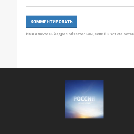
Имя и почтовый адрес обязательны, если Вы хотите ост