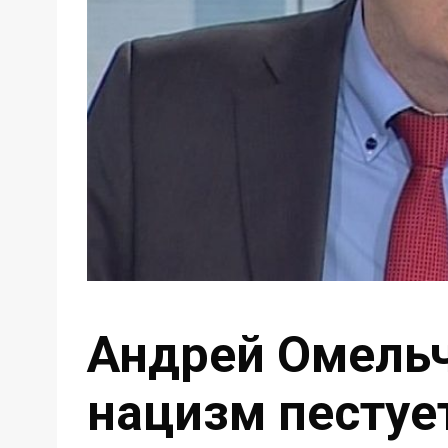
Андрей Омельч
нацизм пестует