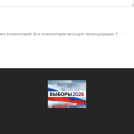
авить комментарий. Все комментарии проходят премодерацию.
*