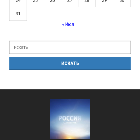
24
25
26
27
28
29
30
31
« Июл