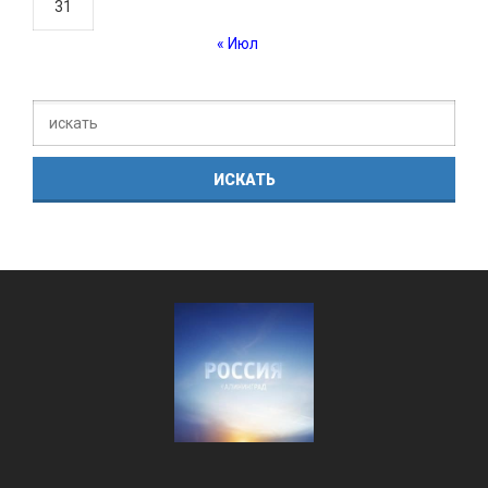
31
« Июл