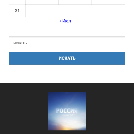
31
« Июл