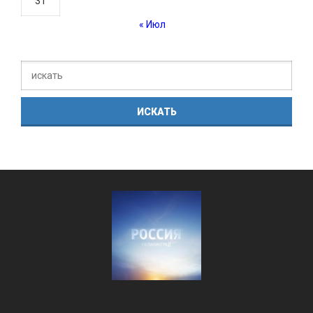
31
« Июл