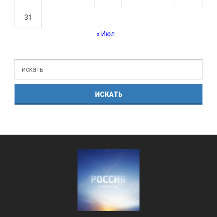
31
« Июл