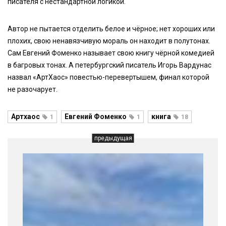
писателя с нестандартной логикой.
Автор не пытается отделить белое и чёрное; нет хороших или
плохих, свою ненавязчивую мораль он находит в полутонах.
Сам Евгений Фоменко называет свою книгу чёрной комедией
в багровых тонах. А петербургский писатель Игорь Вардунас
назвал «АртХаос» повестью-перевертышем, финал которой
не разочарует.
Артхаос
Евгений Фоменко
книга
1
1
18
предыдущая