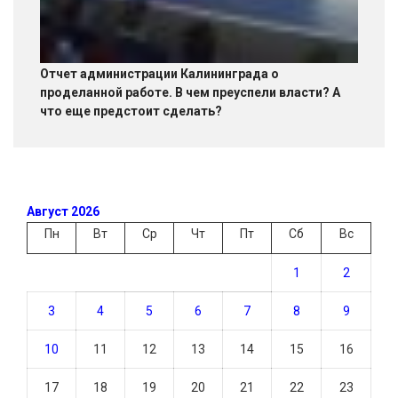
Отчет администрации Калининграда о
проделанной работе. В чем преуспели власти? А
что еще предстоит сделать?
Август 2026
Пн
Вт
Ср
Чт
Пт
Сб
Вс
1
2
3
4
5
6
7
8
9
10
11
12
13
14
15
16
17
18
19
20
21
22
23