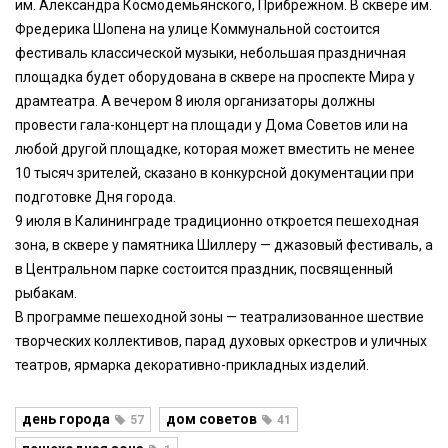
им. Александра Космодемьянского, Прибрежном. В сквере им.
Фредерика Шопена на улице Коммунальной состоится
фестиваль классической музыки, небольшая праздничная
площадка будет оборудована в сквере на проспекте Мира у
драмтеатра. А вечером 8 июля организаторы должны
провести гала-концерт на площади у Дома Советов или на
любой другой площадке, которая может вместить не менее
10 тысяч зрителей, сказано в конкурсной документации при
подготовке Дня города.
9 июля в Калининграде традиционно откроется пешеходная
зона, в сквере у памятника Шиллеру — джазовый фестиваль, а
в Центральном парке состоится праздник, посвященный
рыбакам.
В программе пешеходной зоны — театрализованное шествие
творческих коллективов, парад духовых оркестров и уличных
театров, ярмарка декоративно-прикладных изделий.
день города
дом советов
57
41