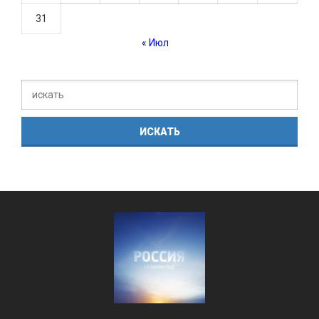
31
« Июл