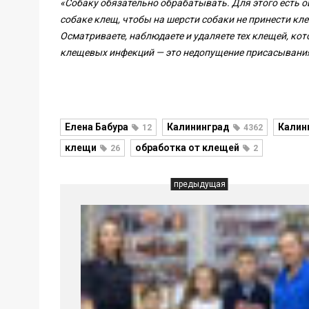
«Собаку обязательно обрабатывать. Для этого есть о
собаке клещ, чтобы на шерсти собаки не принести кл
Осматриваете, наблюдаете и удаляете тех клещей, кот
клещевых инфекций — это недопущение присасывания 
Елена Бабура
Калининград
Калин
12
4362
клещи
обработка от клещей
26
2
предыдущая