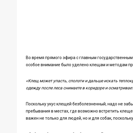
Во время прямого эфира с главным государственным
особое внимание было уделено клещам и методам п
«Клещ может упасть, сползти и дальше искать теплок
одежду после леса снимаете в коридоре и осматривает
Поскольку укус клещей безболезненный, надо не заб
пребывания в местах, где возможно встретить клещей
важен не только для людей, но и для собак, посколь