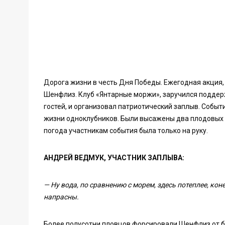
Дорога жизни в честь Дня Победы. Ежегодная акция,
Шенфлиз. Клуб «Янтарные моржи», заручился поддер
гостей, и организовал патриотический заплыв. Событ
жизни одноклубников. Были высажены два плодовых 
погода участникам события была только на руку.
АНДРЕЙ ВЕДМУК, УЧАСТНИК ЗАПЛЫВА:
— Ну вода, по сравнению с морем, здесь потеплее, ко
напрасны.
Более полусотни пловцов форсировали Шенфлиз от бе