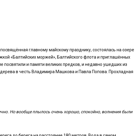
 посвящённая главному майскому празднику, состоялась на озере
жкой «Балтийских моржей», Балтийского флота и приглашённых
ие посвятили и памяти великих предков, и недавно ушедших из
дерева в честь Владимира Машкова и Павла Попова. Прохладная
нечно. Но вообще плылось очень хорошо, спокойно, волнения были
рега до берега на расстояние 180 метров. Вода в самом