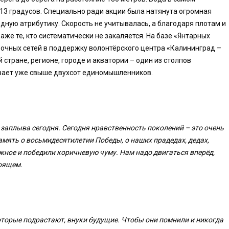
13 градусов. Специально ради акции была натянута огромная
дную атрибутику. Скорость не учитывалась, а благодаря плотам и
аже те, кто систематически не закаляется. На базе «Янтарных
очных сетей в поддержку волонтёрского центра «Калининград –
 стране, регионе, городе и акватории – один из столпов
вает уже свыше двухсот единомышленников.
заплыва сегодня. Сегодня нравственность поколений – это очень
амять о восьмидесятилетии Победы, о наших прадедах, дедах,
ное и победили коричневую чуму. Нам надо двигаться вперёд,
тоящем.
торые подрастают, внуки будущие. Чтобы они помнили и никогда