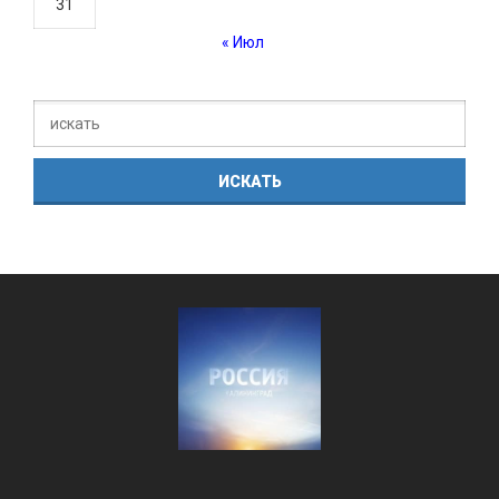
31
« Июл