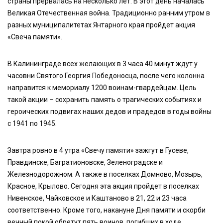
страны прервалась на несколько лет. В этот день началась
Великая Отечественная война. Традиционно ранним утром в
разных муниципалитетах Янтарного края пройдет акция
«Свеча памяти».
В Калининграде всех желающих в 3 часа 40 минут ждут у
часовни Святого Георгия Победоносца, после чего колонна
направится к мемориалу 1200 воинам-гвардейцам. Цель
такой акции – сохранить память о трагических событиях и
героических подвигах наших дедов и прадедов в годы войны
с 1941 по 1945.
Завтра ровно в 4 утра «Свечу памяти» зажгут в Гусеве,
Правдинске, Багратионовске, Зеленоградске и
Железнодорожном. А также в поселках Домново, Мозырь,
Красное, Крылово. Сегодня эта акция пройдет в поселках
Нивенское, Чайковское и Каштаново в 21, 22 и 23 часа
соответственно. Кроме того, накануне Дня памяти и скорби
вечный покой обретут пять воинов, погибших в ходе