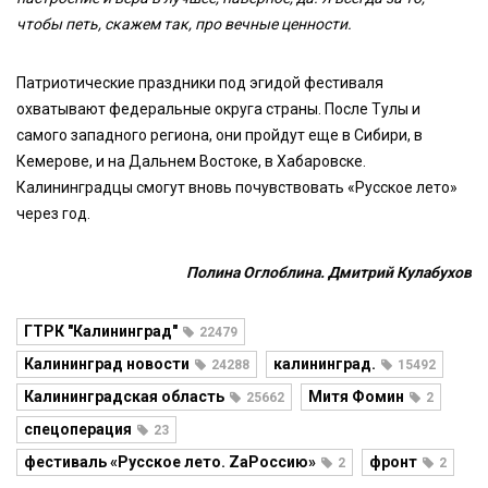
чтобы петь, скажем так, про вечные ценности.
Патриотические праздники под эгидой фестиваля
охватывают федеральные округа страны. После Тулы и
самого западного региона, они пройдут еще в Сибири, в
Кемерове, и на Дальнем Востоке, в Хабаровске.
Калининградцы смогут вновь почувствовать «Русское лето»
через год.
Полина Оглоблина. Дмитрий Кулабухов
ГТРК "Калининград"
22479
Калининград новости
калининград.
24288
15492
Калининградская область
Митя Фомин
25662
2
спецоперация
23
фестиваль «Русское лето. ZaРоссию»
фронт
2
2