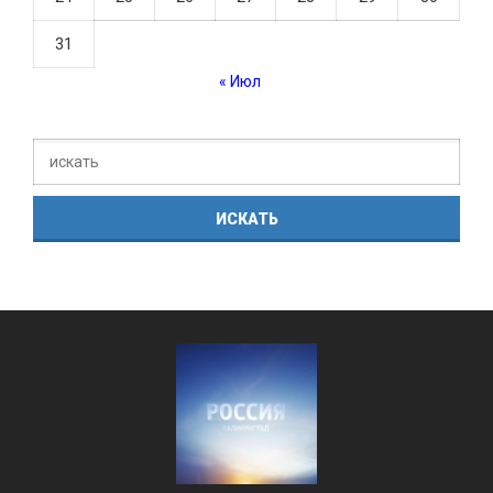
31
« Июл