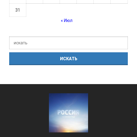
31
« Июл