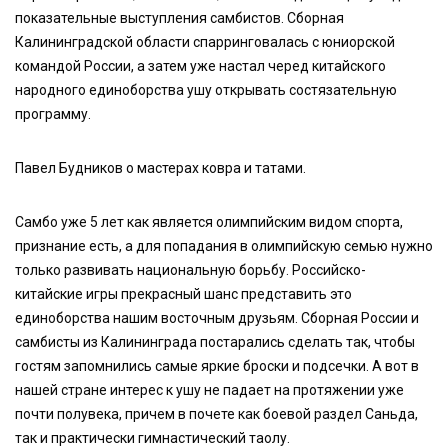
показательные выступления самбистов. Сборная
Калининградской области спарринговалась с юниорской
командой России, а затем уже настал черед китайского
народного единоборства ушу открывать состязательную
программу.
Павел Будников о мастерах ковра и татами.
Самбо уже 5 лет как является олимпийским видом спорта,
признание есть, а для попадания в олимпийскую семью нужно
только развивать национальную борьбу. Российско-
китайские игры прекрасный шанс представить это
единоборства нашим восточным друзьям. Сборная России и
самбисты из Калининграда постарались сделать так, чтобы
гостям запомнились самые яркие броски и подсечки. А вот в
нашей стране интерес к ушу не падает на протяжении уже
почти полувека, причем в почете как боевой раздел Саньда,
так и практически гимнастический таолу.