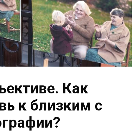
ъективе. Как
вь к близким с
графии?