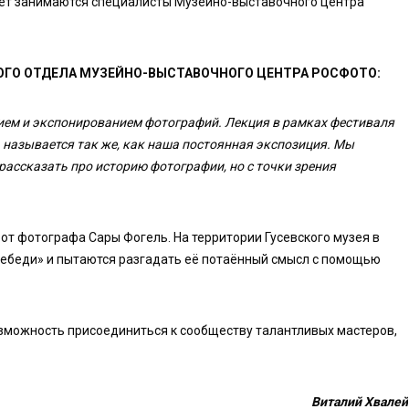
лет занимаются специалисты Музейно-выставочного центра
ОГО ОТДЕЛА МУЗЕЙНО-ВЫСТАВОЧНОГО ЦЕНТРА РОСФОТО:
ем и экспонированием фотографий. Лекция в рамках фестиваля
 называется так же, как наша постоянная экспозиция. Мы
рассказать про историю фотографии, но с точки зрения
т фотографа Сары Фогель. На территории Гусевского музея в
-лебеди» и пытаются разгадать её потаённый смысл с помощью
озможность присоединиться к сообществу талантливых мастеров,
Виталий Хвалей