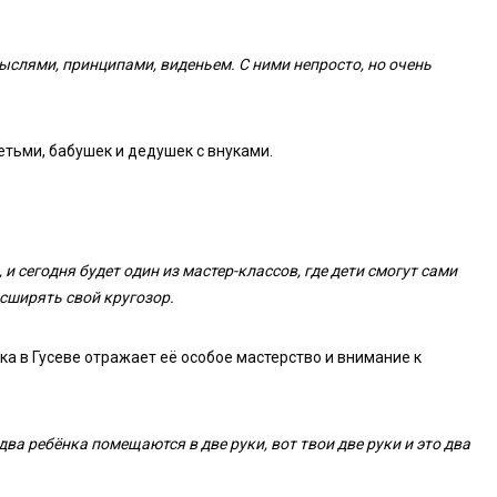
ыслями, принципами, виденьем. С ними непросто, но очень
етьми, бабушек и дедушек с внуками.
и сегодня будет один из мастер-классов, где дети смогут сами
сширять свой кругозор.
 в Гусеве отражает её особое мастерство и внимание к
два ребёнка помещаются в две руки, вот твои две руки и это два