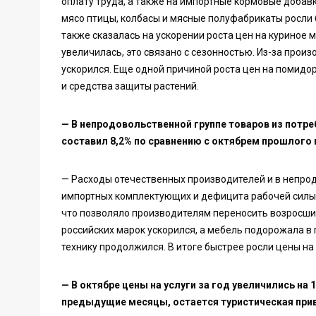
оплату труда, а также на импортные кормовые добавк
мясо птицы, колбасы и мясные полуфабрикаты росли 
также сказалась на ускорении роста цен на куриное 
увеличилась, это связано с сезонностью. Из-за прои
ускорился. Еще одной причиной роста цен на помид
и средства защиты растений.
— В непродовольственной группе товаров из потре
составил 8,2% по сравнению с октябрем прошлого 
— Расходы отечественных производителей и в непро
импортных комплектующих и дефицита рабочей силы. 
что позволяло производителям переносить возросшие
российских марок ускорился, а мебель подорожала в
технику продолжился. В итоге быстрее росли цены н
— В октябре цены на услуги за год увеличились на 
предыдущие месяцы, остается туристическая при