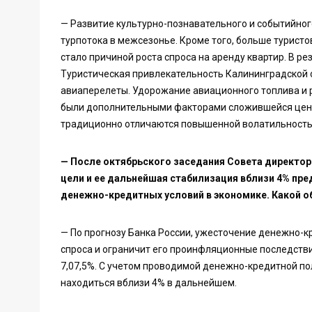
— Развитие культурно-познавательного и событийног
турпотока в межсезонье. Кроме того, больше турист
стало причиной роста спроса на аренду квартир. В рез
Туристическая привлекательность Калининградской 
авиаперелеты. Удорожание авиационного топлива и 
были дополнительными факторами сложившейся ценов
традиционно отличаются повышенной волатильность
— После октябрьского заседания Совета директор
цели и ее дальнейшая стабилизация вблизи 4% п
денежно-кредитных условий в экономике. Какой о
— По прогнозу Банка России, ужесточение денежно-
спроса и ограничит его проинфляционные последстви
7,07,5%. С учетом проводимой денежно-кредитной пол
находиться вблизи 4% в дальнейшем.