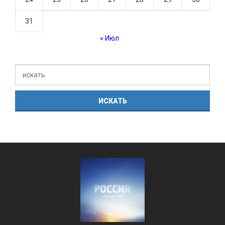
31
« Июл