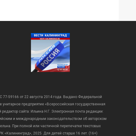
С 77-59166 от 22 августа 2014 года. Выдано Федеральной
е унитарное предприятие «Всероссийская государственная
редактор сайта: Ильина Н.Г. Электронная почта редакции:
оссийским и международным законодательством об авторском
ательна. При полной или частичной перепечатке текстовых
К «Калининград», 2025. Для детей старше 16 лет. (16+)