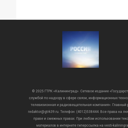
© 2025 ГТРК «Калининград». Сетевое издание «Государст
службой по надзору в сфере связи, информационных техн
телевизионная и радиовещательная компания». Главный ре
redaktor@gtrk39.ru. Телефон: (4012)538444. Все права на
праве и смежных правах. При любом использовании тексто
материалов в интернете гиперссылка на vesti-kalining