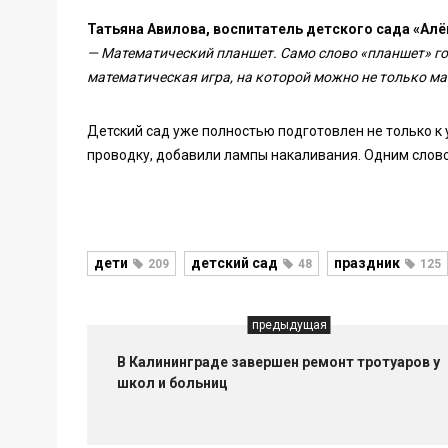
Татьяна Авилова, воспитатель детского сада «Алё
— Математический планшет. Само слово «планшет» гов
математическая игра, на которой можно не только ма
Детский сад уже полностью подготовлен не только к 
проводку, добавили лампы накаливания. Одним словом
дети
детский сад
праздник
209
48
125
предыдущая
В Калининграде завершен ремонт тротуаров у
школ и больниц