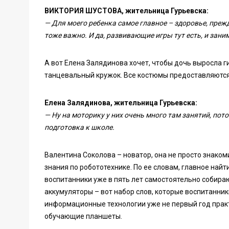
ВИКТОРИЯ ШУСТОВА, жительница Гурьевска:
— Для моего ребенка самое главное – здоровье, прежде
тоже важно. И да, развивающие игры тут есть, и зан
А вот Елена Залядинова хочет, чтобы дочь выросла г
танцевальный кружок. Все костюмы предоставляются
Елена Залядинова, жительница Гурьевска:
— Ну на моторику у них очень много там занятий, пот
подготовка к школе.
Валентина Соколова – новатор, она не просто знаком
знания по робототехнике. По ее словам, главное найт
воспитанники уже в пять лет самостоятельно собира
аккумуляторы – вот набор слов, которые воспитанник
информационные технологии уже не первый год практ
обучающие планшеты.