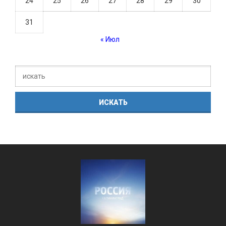
24
25
26
27
28
29
30
31
« Июл