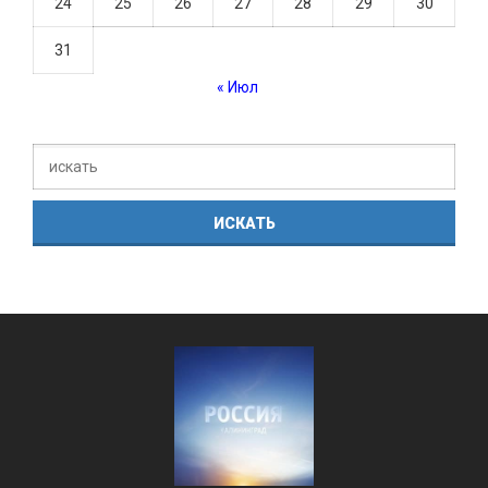
24
25
26
27
28
29
30
31
« Июл