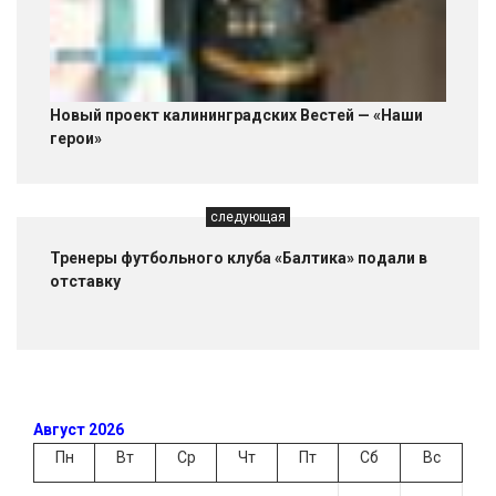
Новый проект калининградских Вестей — «Наши
герои»
следующая
Тренеры футбольного клуба «Балтика» подали в
отставку
Август 2026
Пн
Вт
Ср
Чт
Пт
Сб
Вс