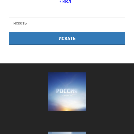
« Июл