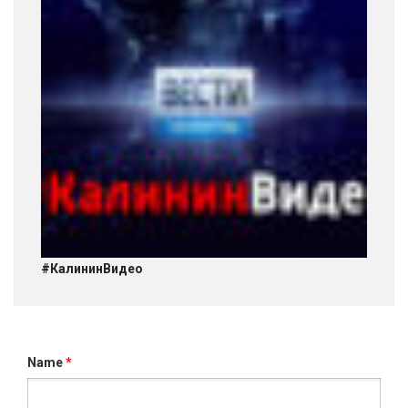
#КалининВидео
Name
*