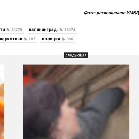
Фото: региональное УМВД
ти
калининград.
24270
15474
наркотики
полиция
107
806
следующая