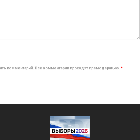
авить комментарий. Все комментарии проходят премодерацию.
*