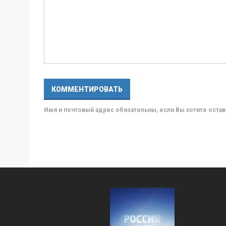
Имя и почтовый адрес обязательны, если Вы хотите ост