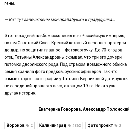
гены.
— Вот тут запечатлены мои прабабушка и прадедушка…
Этот походный альбом исколесил всю Российскую империю,
потом Советский Союз. Крепкий кожаный переплет протерся
до дыр, но защитил главное – фотокарточку. До 70-х годов
отец Татьяны Александровны скрывал, что три его дочери –
потомки дворянского рода. Под страхом возможного обыска
семья хранила фото предков, русских офицеров. Так что
самые старые фотографии у Татьяны Берниковой датируются
не серединой прошлого века, а концом 19-го. Но это уже
другая история.
Екатерина Говорова, Александр Полонский
Воронов
Калининград
фотопроект
2
4362
2