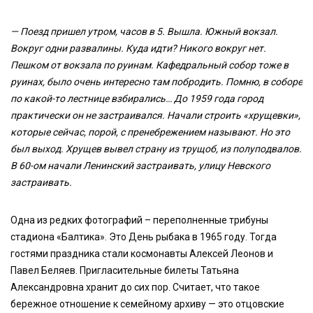
— Поезд пришел утром, часов в 5. Вышла. Южный вокзал.
Вокруг одни развалины. Куда идти? Никого вокруг нет.
Пешком от вокзала по руинам. Кафедральный собор тоже в
руинах, было очень интересно там побродить. Помню, в соборе
по какой-то лестнице взбирались… До 1959 года город
практически он не застраивался. Начали строить «хрущевки»,
которые сейчас, порой, с пренебрежением называют. Но это
был выход. Хрущев вывел страну из трущоб, из полуподвалов.
В 60-ом начали Ленинский застраивать, улицу Невского
застраивать.
Одна из редких фотографий – переполненные трибуны
стадиона «Балтика». Это День рыбака в 1965 году. Тогда
гостями праздника стали космонавты Алексей Леонов и
Павел Беляев. Пригласительные билеты Татьяна
Александровна хранит до сих пор. Считает, что такое
бережное отношение к семейному архиву — это отцовские