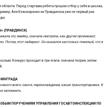
 области. Перед стартами ребята прошли отбор у себя в школах,
пример, Аня Кожокаренко из Правдинска уже не первый раз
нды.
» (ПРАВДИНСК)
зжала эту змейку, сначала смотрела, как другие проезжают,
ело. Потом, этот лабиринт. Он оказался настолько тяжелый, что я
слым. Конкурс проходит в три этапа: сначала теория, затем
й.
ИНИНГРАДА
м много всего: ожоги, переохлаждение, какая транспортировка. К
но запомнить.
СОБЫМ ПОРУЧЕНИЯМ УПРАВЛЕНИЯ ГОСАВТОИНСПЕКЦИИ ПО