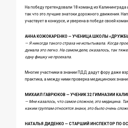
На победу претендовали 18 команд из Калининграда и
так что это лучшие знатоки дорожного движения. На
участвует в конкурсе, и уверена в победе своей кома
АННА КОЖОКАРЕНКО — УЧЕНИЦА ШКОЛЫ «ДРУЖБЫ
— Я никогда такого страха не испытывала. Когда прое
думала это легко. На самом деле, оказалось, так тяж
одну фишку не проехала.
Многие участники в знании ПДД дадут фору даже взро
практика, а между ними проверка медицинских знани
МИХАИЛ ГАВРЮКОВ — УЧЕНИК 32 ГИМНАЗИИ КАЛ
— Мне казалось, что самое сложное, это медицина. Та
каким группам относятся знаки, это было очень слож
НАТАЛЬЯ ДИДЕНКО — СТАРШИЙ ИНСПЕКТОР ПО О