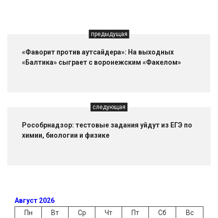
предыдущая
«Фаворит против аутсайдера»: На выходных
«Балтика» сыграет с воронежским «Факелом»
следующая
Рособрнадзор: тестовые задания уйдут из ЕГЭ по
химии, биологии и физике
Август 2026
Пн
Вт
Ср
Чт
Пт
Сб
Вс