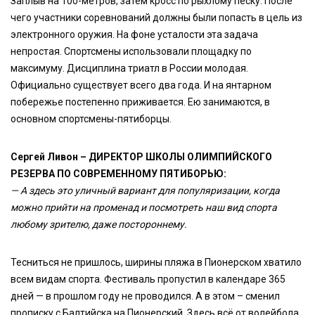
Заплыв на 100-метров, затем кросс по рыхлому песку. После
чего участники соревнований должны были попасть в цель из
электронного оружия. На фоне усталости эта задача
непростая. Спортсмены использовали площадку по
максимуму. Дисциплина триатл в России молодая.
Официально существует всего два года. И на янтарном
побережье постепенно приживается. Ею занимаются, в
основном спортсмены-пятиборцы.
Сергей Ливон – ДИРЕКТОР ШКОЛЫ ОЛИМПИЙСКОГО
РЕЗЕРВА ПО СОВРЕМЕННОМУ ПЯТИБОРЬЮ:
— А здесь это уличный вариант для популяризации, когда
можно прийти на променад и посмотреть наш вид спорта
любому зрителю, даже постороннему.
Тесниться не пришлось, ширины пляжа в Пионерском хватило
всем видам спорта. Фестиваль пропустил в календаре 365
дней — в прошлом году не проводился. А в этом – сменил
прописку с Балтийска на Пионерский. Здесь всё от волейбола