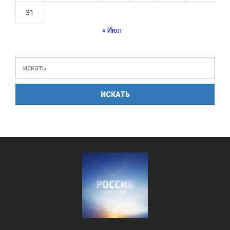
31
« Июл