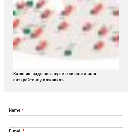
Калининградские энергетики составили
антирейтинг должников
Name
*
E-mail
*