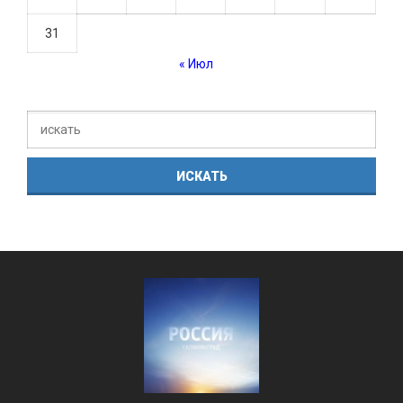
31
« Июл