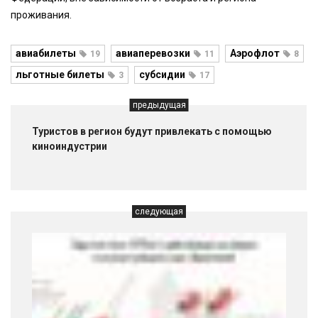
проживания.
авиабилеты
авиаперевозки
Аэрофлот
19
11
8
льготные билеты
субсидии
3
17
предыдущая
Туристов в регион будут привлекать с помощью
киноиндустрии
следующая