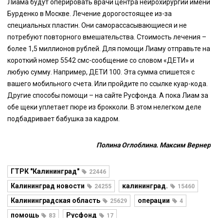
Лиама будут оперировать врачи центра нейрохирургии имени
Бурденко в Москве. Лечение дорогостоящее из-за
специальных пластин. Они саморассасывающиеся и не
потребуют повторного вмешательства. Стоимость лечения –
более 1,5 миллионов рублей. Для помощи Лиаму отправьте на
короткий номер 5542 смс-сообщение со словом «ДЕТИ» и
любую сумму. Например, ДЕТИ 100. Эта сумма спишется с
вашего мобильного счета. Или пройдите по ссылке куар-кода.
Другие способы помощи – на сайте Русфонда. А пока Лиам за
обе щеки уплетает пюре из брокколи. В этом нелегком деле
подбадривает бабушка за кадром.
Полина Оглоблина. Максим Вернер
ГТРК "Калининград"
22446
Калининград новости
калининград.
24255
15460
Калининградская область
операции
25629
4
помощь
Русфонд
83
17