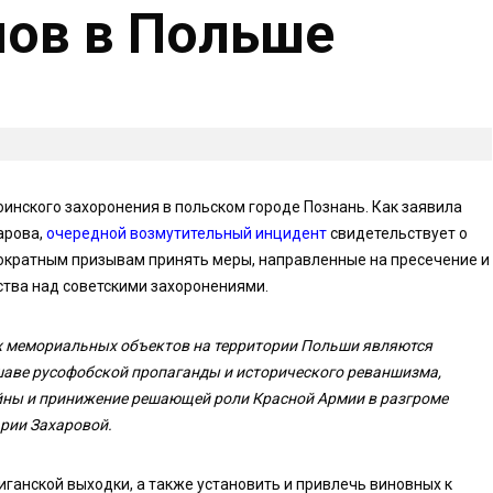
нов в Польше
оинского захоронения в польском городе Познань. Как заявила
арова,
очередной возмутительный инцидент
свидетельствует о
нократным призывам принять меры, направленные на пресечение и
тва над советскими захоронениями.
х мемориальных объектов на территории Польши являются
аве русофобской пропаганды и исторического реваншизма,
ойны и принижение решающей роли Красной Армии в разгроме
рии Захаровой.
ганской выходки, а также установить и привлечь виновных к