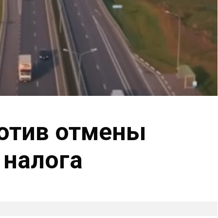
отив отмены
 налога