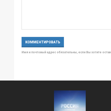
Имя и почтовый адрес обязательны, если Вы хотите ост