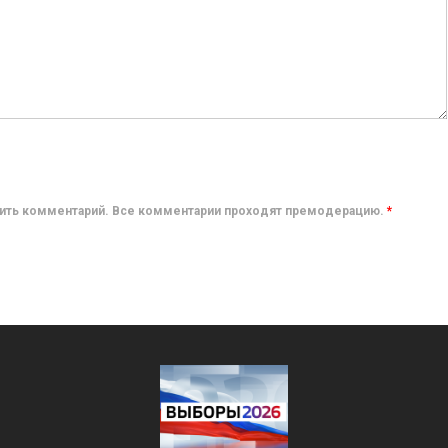
авить комментарий. Все комментарии проходят премодерацию.
*