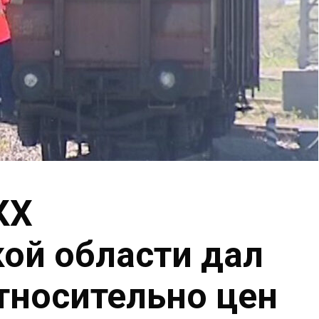
КХ
ой области дал
тносительно цен