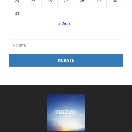
24
25
26
27
28
29
30
31
« Июл