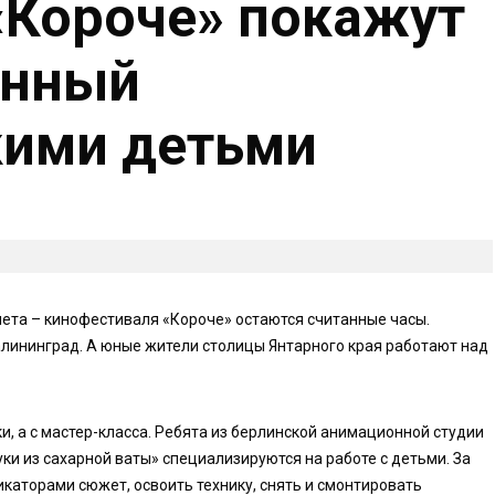
«Короче» покажут
анный
кими детьми
лета – кинофестиваля «Короче» остаются считанные часы.
алининград. А юные жители столицы Янтарного края работают над
и, а с мастер-класса. Ребята из берлинской анимационной студии
уки из сахарной ваты» специализируются на работе с детьми. За
каторами сюжет, освоить технику, снять и смонтировать