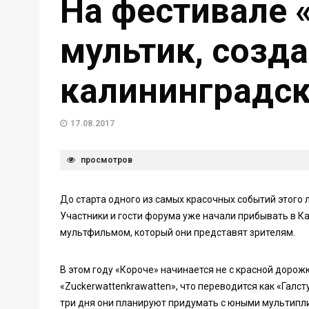
На фестивале 
мультик, созд
калининградс
17.08.2017
просмотров
До старта одного из самых красочных событий этого 
Участники и гости форума уже начали прибывать в К
мультфильмом, который они представят зрителям.
В этом году «Короче» начинается не с красной дорожк
«Zuckerwattenkrawatten», что переводится как «Галст
три дня они планируют придумать с юными мультипли