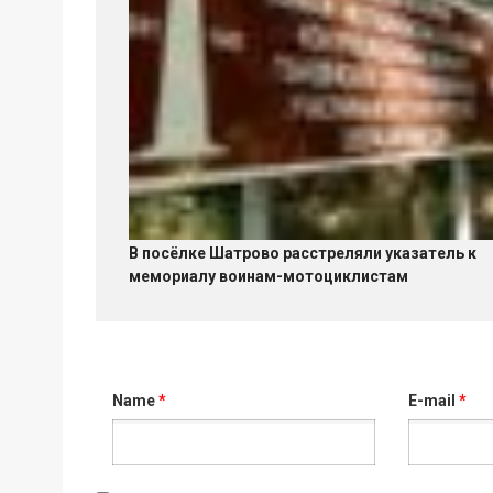
В посёлке Шатрово расстреляли указатель к
мемориалу воинам-мотоциклистам
Name
*
E-mail
*