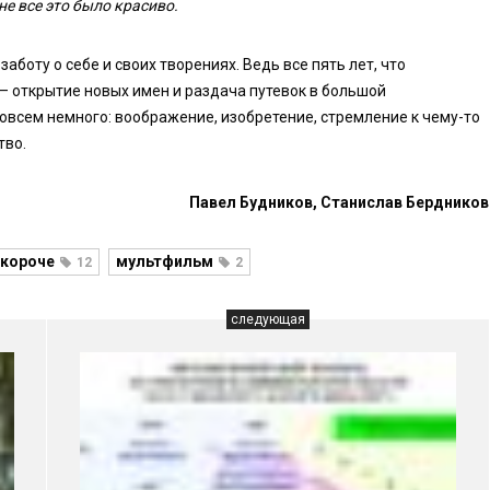
не все это было красиво.
боту о себе и своих творениях. Ведь все пять лет, что
– открытие новых имен и раздача путевок в большой
овсем немного: воображение, изобретение, стремление к чему-то
тво.
Павел Будников, Станислав Бердников
короче
мультфильм
12
2
следующая