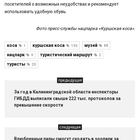
посетителей о возможных неудобствах и рекомендует
использовать удобную обувь.
Фото пресс-службы нацпарка «Куршская коса».
коса
куршская коса
музей
1
156
88
нацпарк
туристический маршрут
9
2
туристы
20
предыдущая
За год в Калининградской области инспекторы
ГИБДД выписали свыше 222 тыс. протоколов за
превышение скорости
следующая
Влюбленные пары смогут сходить в зоопарк за