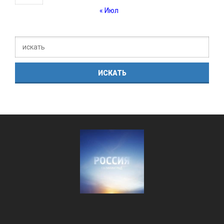
« Июл