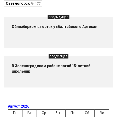
Светлогорск
177
предыдущая
Облизбирком в гостях у «Балтийского Артека»
следующая
В Зеленоградском районе погиб 15-летний
школьник
Август 2026
Пн
Вт
Ср
Чт
Пт
Сб
Вс