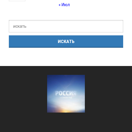
« Июл