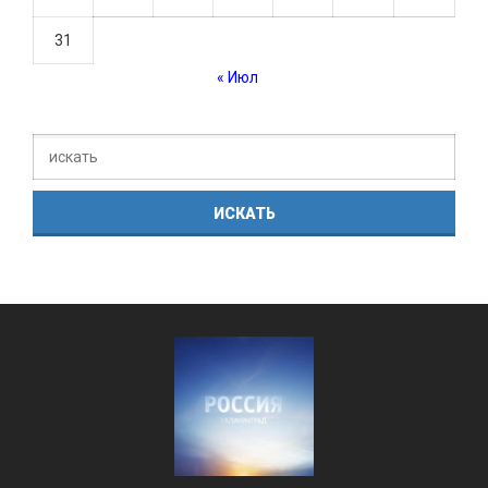
31
« Июл