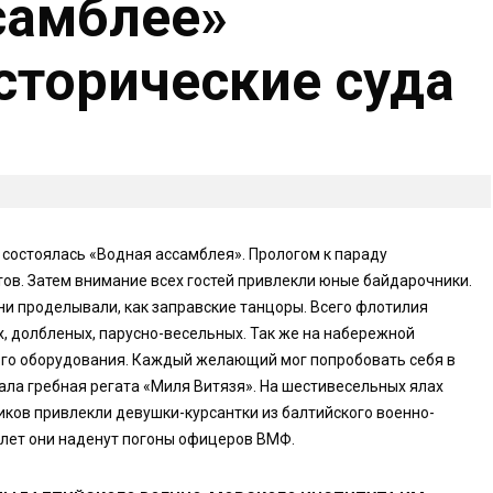
самблее»
сторические суда
состоялась «Водная ассамблея». Прологом к параду
ов. Затем внимание всех гостей привлекли юные байдарочники.
ни проделывали, как заправские танцоры. Всего флотилия
х, долбленых, парусно-весельных. Так же на набережной
ого оборудования. Каждый желающий мог попробовать себя в
вала гребная регата «Миля Витязя». На шестивесельных ялах
ков привлекли девушки-курсантки из балтийского военно-
 лет они наденут погоны офицеров ВМФ.