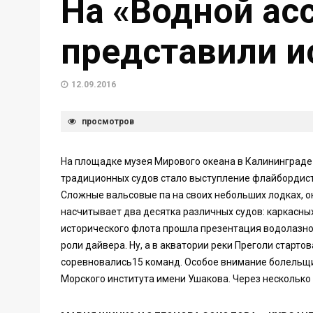
На «Водной ас
представили и
12.09.2016
просмотров
На площадке музея Мирового океана в Калининграде 
традиционных судов стало выступление флайбордист
Сложные вальсовые па на своих небольших лодках, о
насчитывает два десятка различных судов: каркасны
исторического флота прошла презентация водолазн
роли дайвера. Ну, а в акватории реки Преголи старто
соревновались15 команд. Особое внимание болельщи
Морского института имени Ушакова. Через несколько