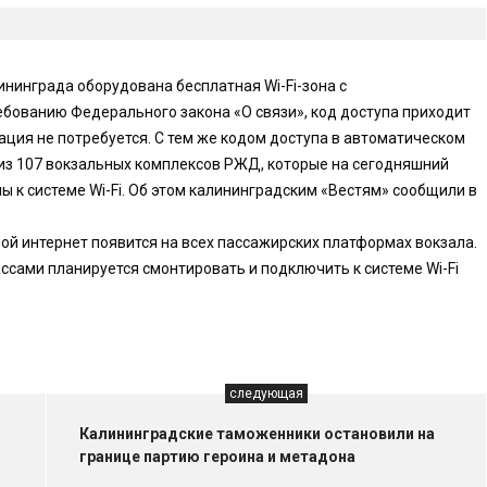
ининграда оборудована бесплатная Wi-Fi-зона с
ебованию Федерального закона «О связи», код доступа приходит
ация не потребуется. С тем же кодом доступа в автоматическом
из 107 вокзальных комплексов РЖД, которые на сегодняшний
 к системе Wi-Fi. Об этом калининградским «Вестям» сообщили в
й интернет появится на всех пассажирских платформах вокзала.
ассами планируется смонтировать и подключить к системе Wi-Fi
следующая
Калининградские таможенники остановили на
границе партию героина и метадона