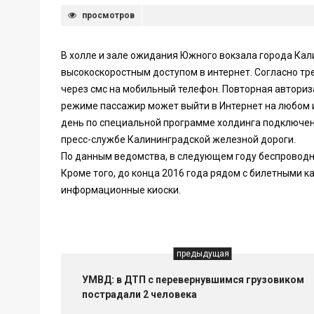
просмотров
В холле и зале ожидания Южного вокзала города Кал
высокоскоростным доступом в интернет. Согласно тр
через смс на мобильный телефон. Повторная авториз
режиме пассажир может выйти в Интернет на любом 
день по специальной программе холдинга подключены
пресс-службе Калининградской железной дороги.
По данным ведомства, в следующем году беспроводно
Кроме того, до конца 2016 года рядом с билетными к
информационные киоски.
предыдущая
УМВД: в ДТП с перевернувшимся грузовиком
пострадали 2 человека