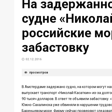
На задержанн
судне «Никола
российские мо
забастовку
02.12.2016
просмотров
В Амстердаме задержано судно, на котором могут на
выпускает транспорт «Николай Касаткин» из-за долг
90 тысяч долларов. В ответ те объявили забастовку.
Южно-Сахалинска уже обвиняли в нарушении трудово
Баренцевом море. Фирму сейчас проверяют следоват