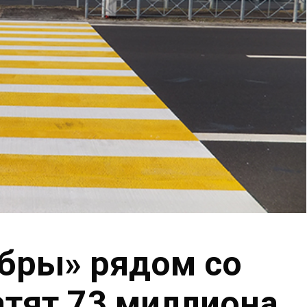
бры» рядом со
тят 73 миллиона