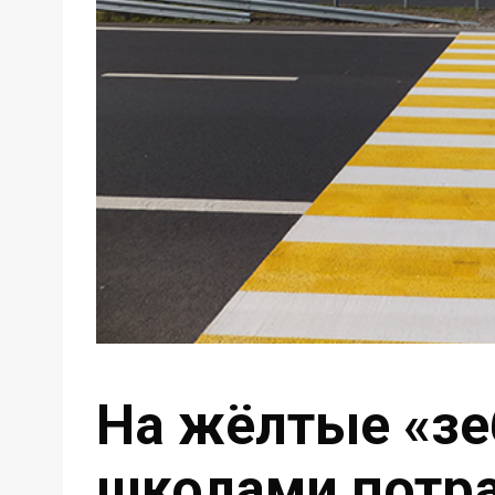
На жёлтые «зе
школами потра