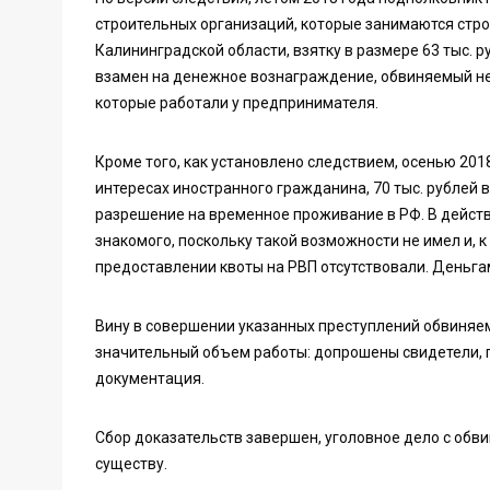
строительных организаций, которые занимаются стр
Калининградской области, взятку в размере 63 тыс. р
взамен на денежное вознаграждение, обвиняемый не
которые работали у предпринимателя.
Кроме того, как установлено следствием, осенью 201
интересах иностранного гражданина, 70 тыс. рублей
разрешение на временное проживание в РФ. В дейст
знакомого, поскольку такой возможности не имел и, к
предоставлении квоты на РВП отсутствовали. Деньга
Вину в совершении указанных преступлений обвиняем
значительный объем работы: допрошены свидетели, 
документация.
Сбор доказательств завершен, уголовное дело с обв
существу.