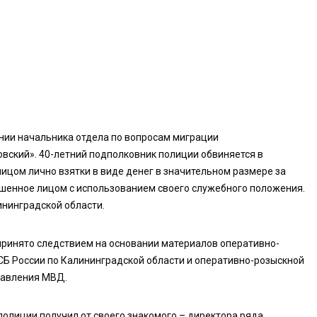
нии начальника отдела по вопросам миграции
ский». 40-летний подполковник полиции обвиняется в
цом лично взятки в виде денег в значительном размере за
ршенное лицом с использованием своего служебного положения.
ининградской области.
принято следствием на основании материалов оперативно-
Б России по Калининградской области и оперативно-розыскной
равления МВД.
полиции получил от своего знакомого – директора ряда