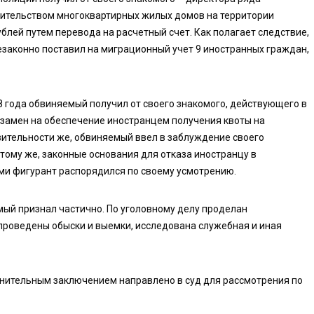
оительством многоквартирных жилых домов на территории
ублей путем перевода на расчетный счет. Как полагает следствие,
законно поставил на миграционный учет 9 иностранных граждан,
8 года обвиняемый получил от своего знакомого, действующего в
 взамен на обеспечение иностранцем получения квоты на
вительности же, обвиняемый ввел в заблуждение своего
 тому же, законные основания для отказа иностранцу в
ми фигурант распорядился по своему усмотрению.
ый признал частично. По уголовному делу проделан
проведены обыски и выемки, исследована служебная и иная
инительным заключением направлено в суд для рассмотрения по