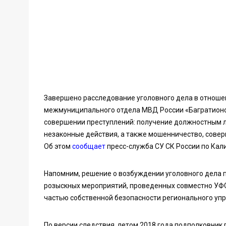
Завершено расследование уголовного дела в отноше
межмуниципального отдела МВД России «Багратионов
совершении преступлений: получение должностным ли
незаконные действия, а также мошенничество, сове
Об этом
сообщает
пресс-служба СУ СК России по Кал
Напомним, решение о возбуждении уголовного дела 
розыскных мероприятий, проведенных совместно УФС
частью собственной безопасности регионального уп
По версии следствия, летом 2018 года подполковник 