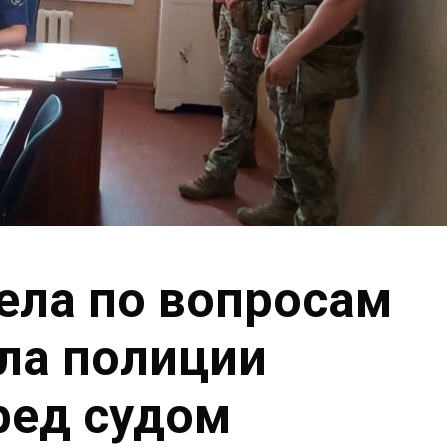
ела по вопросам
ла полиции
ред судом