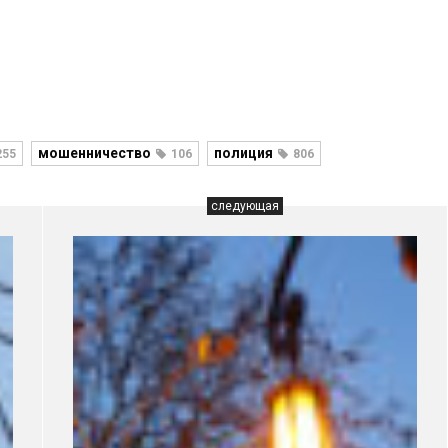
мошенничество
полиция
255
106
806
следующая