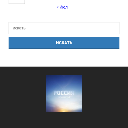
« Июл