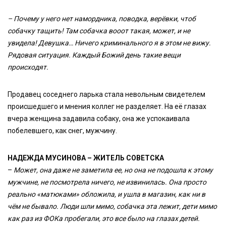
– Почему у него нет намордника, поводка, верёвки, чтоб
собачку тащить! Там собачка вооот такая, может, и не
увидела!
Девушка… Ничего криминального я в этом не вижу.
Рядовая ситуация. Каждый Божий день такие вещи
происходят.
Продавец соседнего ларька стала невольным свидетелем
происшедшего и мнения коллег не разделяет. На её глазах
вчера женщина задавила собаку, она же успокаивала
побелевшего, как снег, мужчину.
НАДЕЖДА МУСИНОВА – ЖИТЕЛЬ СОВЕТСКА
–
Может, она даже не заметила ее, но она не подошла к этому
мужчине, не посмотрела ничего, не извинилась. Она просто
реально «матюками» обложила, и ушла в магазин, как ни в
чём не бывало. Люди шли мимо, собачка эта лежит, дети мимо
как раз из ФОКа пробегали, это все было на глазах детей.